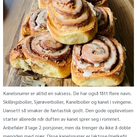
Kanelsnurrer er alltid en suksess. De har også fått flere navn.
Skillingsboller, Sjørøverboller, Kanelboller og kanel i svingene.
Uansett så smaker de fantastisk godt. Den gode opplevelsen
starter allerede når duften av kanel sprer seg i rommet.
Anbefaler å lage 2 porsjoner, men da trenger du ikke å doble
mengden med gjær. Disse kanelsnurrer er laktose/melkefri.