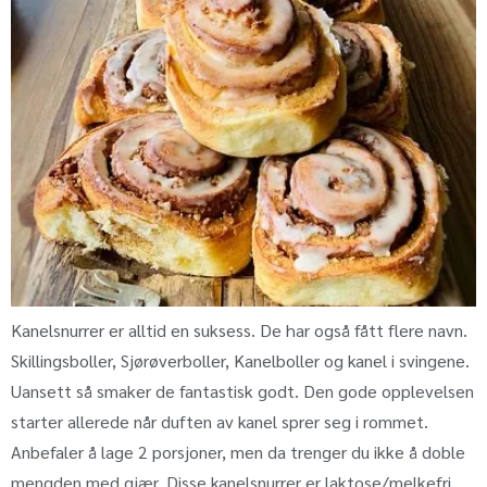
Kanelsnurrer er alltid en suksess. De har også fått flere navn.
Skillingsboller, Sjørøverboller, Kanelboller og kanel i svingene.
Uansett så smaker de fantastisk godt. Den gode opplevelsen
starter allerede når duften av kanel sprer seg i rommet.
Anbefaler å lage 2 porsjoner, men da trenger du ikke å doble
mengden med gjær. Disse kanelsnurrer er laktose/melkefri.