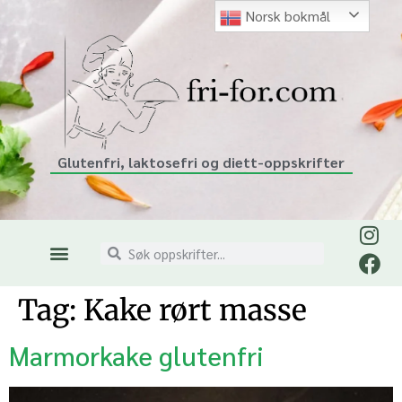
Norsk bokmål
Glutenfri, laktosefri og diett-oppskrifter
Tag:
Kake rørt masse
Marmorkake glutenfri