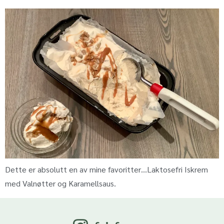
Dette er absolutt en av mine favoritter…Laktosefri Iskrem
med Valnøtter og Karamellsaus.