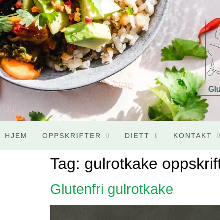
Glu
HJEM
OPPSKRIFTER
DIETT
KONTAKT
Tag:
gulrotkake oppskrif
Glutenfri gulrotkake