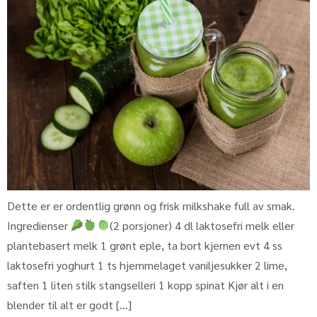
Dette er er ordentlig grønn og frisk milkshake full av smak.
Ingredienser
(2 porsjoner) 4 dl laktosefri melk eller
plantebasert melk 1 grønt eple, ta bort kjernen evt 4 ss
laktosefri yoghurt 1 ts hjemmelaget vaniljesukker 2 lime,
saften 1 liten stilk stangselleri 1 kopp spinat Kjør alt i en
blender til alt er godt […]