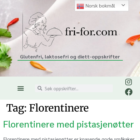
Norsk bokmål
Glutenfri, laktosefri og diett-oppskrifter
Tag:
Florentinere
Florentinere med pistasjenøtter
Florentinere med pistasjenøtter er knasende gode småkaker