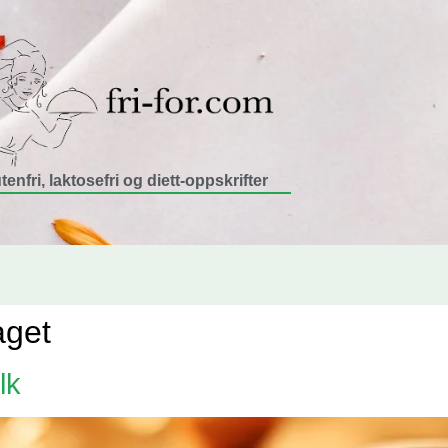
tenfri, laktosefri og diett-oppskrifter
aget
lk